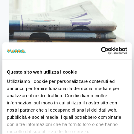
Questo sito web utilizza i cookie
Rassegna stampa del 10 Luglio
Utilizziamo i cookie per personalizzare contenuti ed
2025
annunci, per fornire funzionalità dei social media e per
Data: 10 lug 2025
analizzare il nostro traffico. Condividiamo inoltre
informazioni sul modo in cui utilizza il nostro sito con i
Con la presente Vi comunichiamo gli ultimi
nostri partner che si occupano di analisi dei dati web,
aggiornamenti normativi e di prassi:
pubblicità e social media, i quali potrebbero combinarle
con altre informazioni che ha fornito loro o che hanno
CNDCEC
raccolto dal suo utilizzo dei loro servizi.