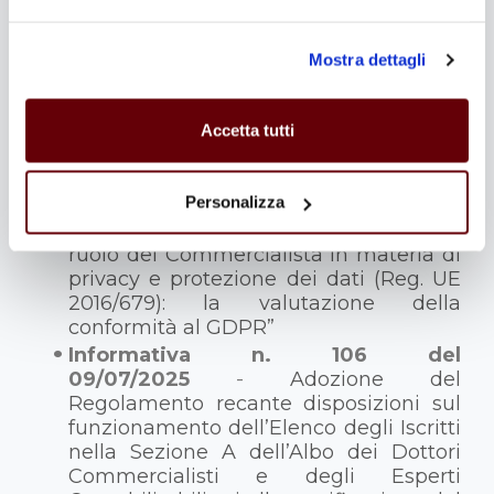
Comunicati stampa
Mostra dettagli
Comunicato n. 89 del
09/07/2025
-
Privacy e protezione dei
dati: documento dei commercialisti
Accetta tutti
con focus su conformità a GDPR
Informative
Personalizza
Informativa n. 105 del 09/07/2025
-
“Il
ruolo del Commercialista in materia di
privacy e protezione dei dati (Reg. UE
2016/679): la valutazione della
conformità al GDPR”
Informativa n. 106 del
09/07/2025
-
Adozione del
Regolamento recante disposizioni sul
funzionamento dell’Elenco degli Iscritti
nella Sezione A dell’Albo dei Dottori
Commercialisti e degli Esperti